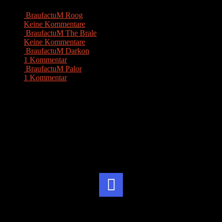
BraufactuM Roog
Keine Kommentare
|
Aug. 9, 2015
BraufactuM The Brale
Keine Kommentare
|
Apr. 5, 2015
BraufactuM Darkon
1 Kommentar
|
Sep. 20, 2015
BraufactuM Palor
1 Kommentar
|
März 20, 2015
1 Kommentag
Markus R.
2. Februar 2016
Also das bier ist mal net so schlecht. hat irgendwie was
exotisches. „fruchtiges Kölsch“ ist gut ausgedrückt.
Instagram
Brauereien