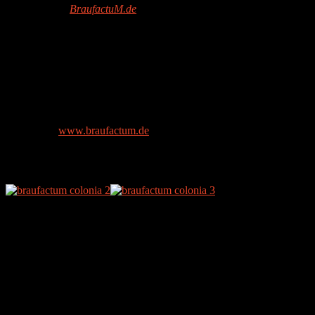
Quelle:
BraufactuM.de
Das hier getestete Bier stammt von BraufactuM in Frankfurt a. M.
DIE PRODUKTE
Aufgrund der Vielfältigkeit und dem Zusammenschluss mehrerer
internationaler Brauereien gibt es hier keine klassische Auflistung
der Produkte. Wir empfehlen an dieser Stelle einfach mal den
Besuch auf
www.braufactum.de
.
DAS GETESTETE BIER
Bezeichnung: Colonia – Obergäriges Bitterbier
Art: Bitterbier
Stammwürze: k.A.
Alkohol: 5,5 % Vol.
FLASCHEN- UND