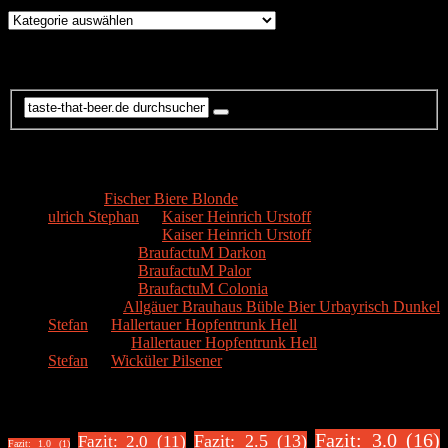
Brauereien
Suche
Kommentare
Hans
zu
Fischer Biere Blonde
ulrich Stephan
zu
Kaiser Heinrich Urstoff
ulrich Stephan
zu
Kaiser Heinrich Urstoff
Markus R.
zu
BraufactuM Darkon
Markus R.
zu
BraufactuM Palor
Markus R.
zu
BraufactuM Colonia
Spetzius
zu
Allgäuer Brauhaus Büble Bier Urbayrisch Dunkel
Stefan
zu
Hallertauer Hopfentrunk Hell
Biertester
zu
Hallertauer Hopfentrunk Hell
Stefan
zu
Wicküler Pilsener
Biere nach Bewertung
Fazit: 3.0 (16)
Fazit: 2.5 (13)
Fazit: 2.0 (11)
Fazit: 1.0 (1)