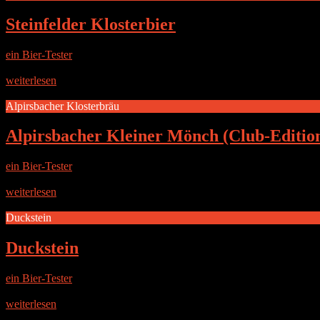
Steinfelder Klosterbier
ein Bier-Tester
|
15. Juni 2017
Die Brauerei Die Gemünder Biermanufaktur in der Eifel wurde im Jah
weiterlesen
Alpirsbacher Klosterbräu
Alpirsbacher Kleiner Mönch (Club-Editio
ein Bier-Tester
|
11. September 2016
DIE BRAUEREI Die Brauerei liegt in dem zwischen grünen Höhen und
weiterlesen
Duckstein
Duckstein
ein Bier-Tester
|
10. März 2016
DIE BRAUEREI Bei diesem Bier handelt es sich um ein Produkt des Br
weiterlesen