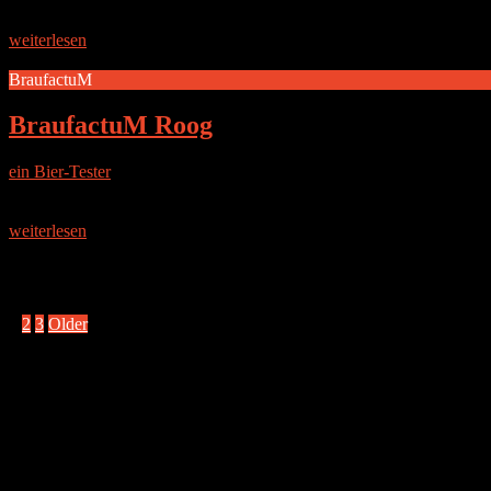
DIE BRAUEREI BraufactuM beschreibt sich selbst folg
MEISTERWERKE DER BESTEN BRAUMEISTER DER WELT. In 
weiterlesen
BraufactuM
BraufactuM Roog
ein Bier-Tester
|
9. August 2015
DIE BRAUEREI BraufactuM beschreibt sich selbst folg
MEISTERWERKE DER BESTEN BRAUMEISTER DER WELT. In 
weiterlesen
Seitennummerierung der Beiträge
1
2
3
Older
Instagram
Brauereien