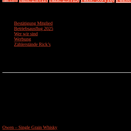
Fazit: 1.0 (1)
Über uns
Bestätigung Mitglied
Betriebsausflug 2025
Wer wir sind
Werbung
Zählerstände Rick’s
Der Bier-Tipp!
Partnerseite
sonstige-tests
Owen – Single Grain Whisky