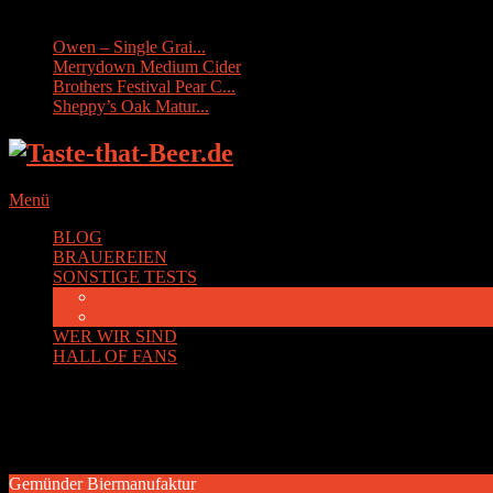
Sonstige Tests:
Owen – Single Grai...
Merrydown Medium Cider
Brothers Festival Pear C...
Sheppy’s Oak Matur...
Menü
BLOG
BRAUEREIEN
SONSTIGE TESTS
Cider
Whisky
WER WIR SIND
HALL OF FANS
Schlagwort:
Fazit: 4.5
Gemünder Biermanufaktur