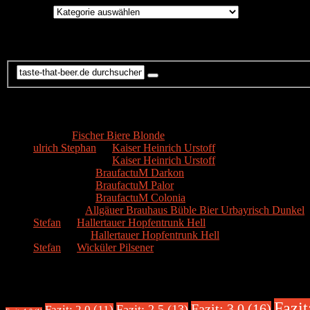
Brauereien
Suche
Kommentare
Hans
zu
Fischer Biere Blonde
ulrich Stephan
zu
Kaiser Heinrich Urstoff
ulrich Stephan
zu
Kaiser Heinrich Urstoff
Markus R.
zu
BraufactuM Darkon
Markus R.
zu
BraufactuM Palor
Markus R.
zu
BraufactuM Colonia
Spetzius
zu
Allgäuer Brauhaus Büble Bier Urbayrisch Dunkel
Stefan
zu
Hallertauer Hopfentrunk Hell
Biertester
zu
Hallertauer Hopfentrunk Hell
Stefan
zu
Wicküler Pilsener
Biere nach Bewertung
Fazit
Fazit: 3.0 (16)
Fazit: 2.5 (13)
Fazit: 2.0 (11)