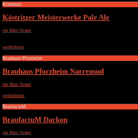
Köstritzer
Köstritzer Meisterwerke Pale Ale
ein Bier-Tester
|
25. Februar 2016
Die Brauerei Bei Gera, genauer gesagt in Bad Köstritz befindet sich 
1543 erstmals
weiterlesen
Brauhaus Pforzheim
Brauhaus Pforzheim Narrensud
ein Bier-Tester
|
24. Februar 2016
Test-Teilnehmer: Boris G. | Daniel J. | Daniel W. | Micha W. | Rai
weiterlesen
BraufactuM
BraufactuM Darkon
ein Bier-Tester
|
20. September 2015