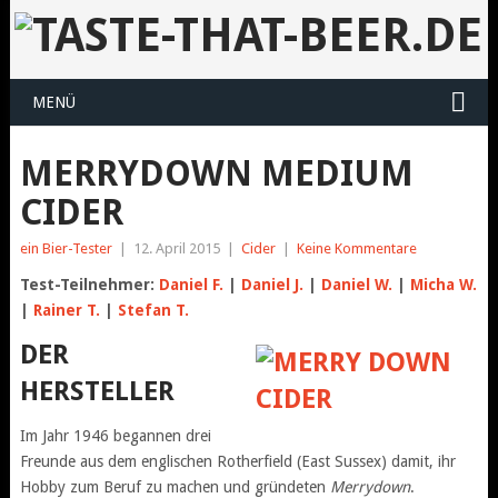
MENÜ
MERRYDOWN MEDIUM
CIDER
ein Bier-Tester
|
12. April 2015
|
Cider
|
Keine Kommentare
Test-Teilnehmer:
Daniel F.
|
Daniel J.
|
Daniel W.
|
Micha W.
|
Rainer T.
|
Stefan T.
DER
HERSTELLER
Im Jahr 1946 begannen drei
Freunde aus dem englischen Rotherfield (East Sussex) damit, ihr
Hobby zum Beruf zu machen und gründeten
Merrydown
.