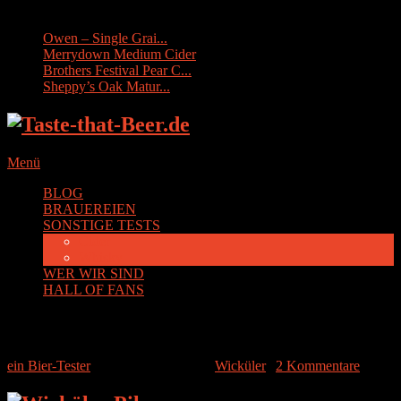
Sonstige Tests:
Owen – Single Grai...
Merrydown Medium Cider
Brothers Festival Pear C...
Sheppy’s Oak Matur...
Menü
BLOG
BRAUEREIEN
SONSTIGE TESTS
Cider
Whisky
WER WIR SIND
HALL OF FANS
Wicküler Pilsener
ein Bier-Tester
|
3. Dezember 2014
|
Wicküler
|
2 Kommentare