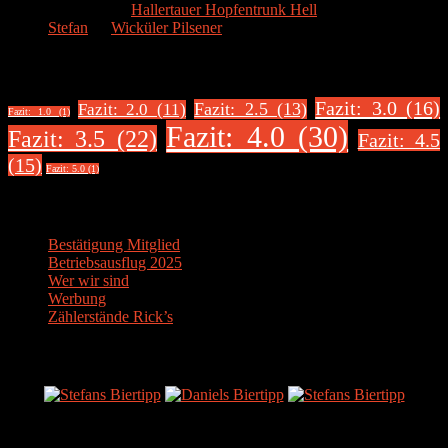
Biertester
zu
Hallertauer Hopfentrunk Hell
Stefan
zu
Wicküler Pilsener
Biere nach Bewertung
Fazit: 3.0 (16)
Fazit: 2.5 (13)
Fazit: 2.0 (11)
Fazit: 1.0 (1)
Fazit: 4.0 (30)
Fazit: 3.5 (22)
Fazit: 4.5
(15)
Fazit: 5.0 (1)
Über uns
Bestätigung Mitglied
Betriebsausflug 2025
Wer wir sind
Werbung
Zählerstände Rick’s
Der Bier-Tipp!
Partnerseite