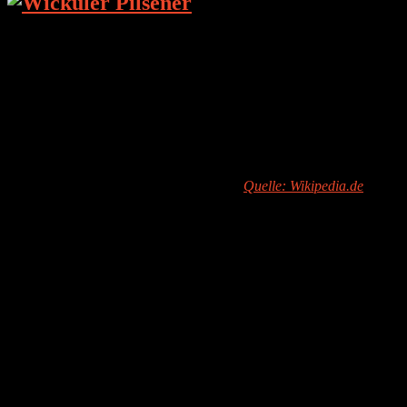
Die Brauerei
Die
Wicküler Brauerei
wurde 1845 als Hausbrauerei
von Franz Ferdinand Joseph Wicküler in Elberfeld
gegründet und war von Ende des 19. Jahrhunderts bis
zum Ende des 20. Jahrhunderts die führende Brauerei
im Bergischen Land. Ein eigenständiger
Brauereibetrieb existiert heute nicht mehr. Die Marke
Wicküler Pils
wird heute von der Dortmunder Actien-
Brauerei im Auftrag der Radeberger Gruppe produziert.
Quelle: Wikipedia.de
Die Produkte
Wicküler Pilsener
Wicküler Radler
Wicküler D-Pils (für Diabetiker)
Das getestete Bier
Bezeichnung: Wicküler Pilsener
Art: Pils