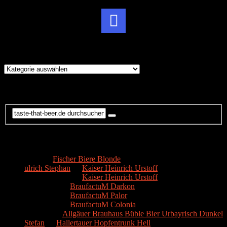
Brauereien
Brauereien
Suche
Kommentare
Hans
zu
Fischer Biere Blonde
ulrich Stephan
zu
Kaiser Heinrich Urstoff
ulrich Stephan
zu
Kaiser Heinrich Urstoff
Markus R.
zu
BraufactuM Darkon
Markus R.
zu
BraufactuM Palor
Markus R.
zu
BraufactuM Colonia
Spetzius
zu
Allgäuer Brauhaus Büble Bier Urbayrisch Dunkel
Stefan
zu
Hallertauer Hopfentrunk Hell