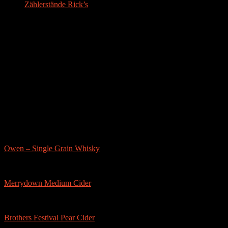
Zählerstände Rick’s
Der Bier-Tipp!
Partnerseite
sonstige-tests
Owen – Single Grain Whisky
Merrydown Medium Cider
Brothers Festival Pear Cider