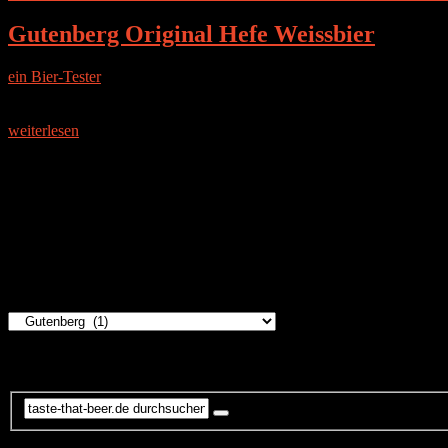
Gutenberg Original Hefe Weissbier
ein Bier-Tester
|
18. August 2014
Die Brauerei Obwohl die Flasche selbst nach einer traditionsreiche
Viel mehr ist
weiterlesen
Instagram
Brauereien
Brauereien
Suche