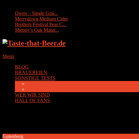
Sonstige Tests:
Owen – Single Grai...
Merrydown Medium Cider
Brothers Festival Pear C...
Sheppy’s Oak Matur...
Menü
BLOG
BRAUEREIEN
SONSTIGE TESTS
Cider
Whisky
WER WIR SIND
HALL OF FANS
Kategorie:
Gutenberg
Gutenberg