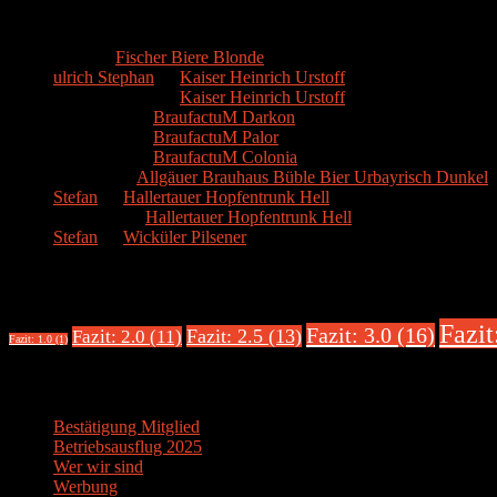
Kommentare
Hans
zu
Fischer Biere Blonde
ulrich Stephan
zu
Kaiser Heinrich Urstoff
ulrich Stephan
zu
Kaiser Heinrich Urstoff
Markus R.
zu
BraufactuM Darkon
Markus R.
zu
BraufactuM Palor
Markus R.
zu
BraufactuM Colonia
Spetzius
zu
Allgäuer Brauhaus Büble Bier Urbayrisch Dunkel
Stefan
zu
Hallertauer Hopfentrunk Hell
Biertester
zu
Hallertauer Hopfentrunk Hell
Stefan
zu
Wicküler Pilsener
Biere nach Bewertung
Fazit
Fazit: 3.0 (16)
Fazit: 2.5 (13)
Fazit: 2.0 (11)
Fazit: 1.0 (1)
Über uns
Bestätigung Mitglied
Betriebsausflug 2025
Wer wir sind
Werbung