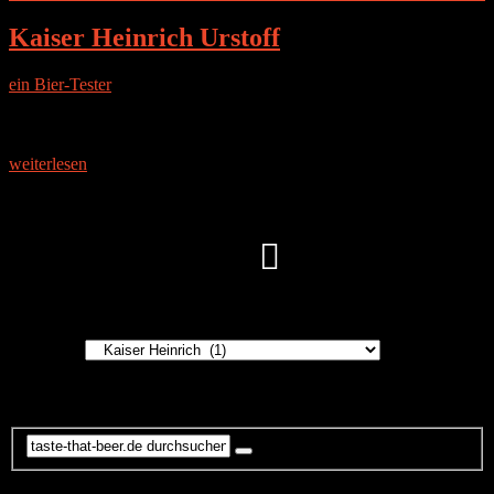
Kaiser Heinrich Urstoff
ein Bier-Tester
|
11. Oktober 2014
Die Brauerei Die Geschichte der Brauerei im fränkischen Zeil am
Main geht bis ins Jahre 1514 zurück und ist eine der ältesten
Braustätten Bayerns. Seit 1908 ist die Brauerei
weiterlesen
Instagram
Brauereien
Brauereien
Suche