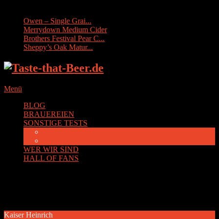
Sonstige Tests:
Owen – Single Grai...
Merrydown Medium Cider
Brothers Festival Pear C...
Sheppy’s Oak Matur...
Menü
BLOG
BRAUEREIEN
SONSTIGE TESTS
Cider
Whisky
WER WIR SIND
HALL OF FANS
Kategorie:
Kaiser Heinrich
Kaiser Heinrich