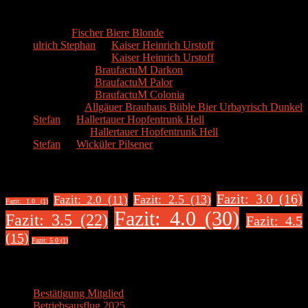
Kommentare
Hans
zu
Fischer Biere Blonde
ulrich Stephan
zu
Kaiser Heinrich Urstoff
ulrich Stephan
zu
Kaiser Heinrich Urstoff
Markus R.
zu
BraufactuM Darkon
Markus R.
zu
BraufactuM Palor
Markus R.
zu
BraufactuM Colonia
Spetzius
zu
Allgäuer Brauhaus Büble Bier Urbayrisch Dunkel
Stefan
zu
Hallertauer Hopfentrunk Hell
Biertester
zu
Hallertauer Hopfentrunk Hell
Stefan
zu
Wicküler Pilsener
Biere nach Bewertung
Fazit: 3.0 (16)
Fazit: 2.5 (13)
Fazit: 2.0 (11)
Fazit: 1.0 (1)
Fazit: 4.0 (30)
Fazit: 3.5 (22)
Fazit: 4.5
(15)
Fazit: 5.0 (1)
Über uns
Bestätigung Mitglied
Betriebsausflug 2025