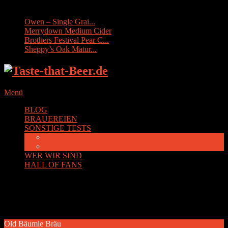
Sonstige Tests:
Owen – Single Grai...
Merrydown Medium Cider
Brothers Festival Pear C...
Sheppy’s Oak Matur...
Menü
BLOG
BRAUEREIEN
SONSTIGE TESTS
Cider
Whisky
WER WIR SIND
HALL OF FANS
Kategorie:
Old Bäumle Bräu
Old Bäumle Bräu