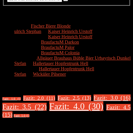
Kommentare
Hans
zu
Fischer Biere Blonde
ulrich Stephan
zu
Kaiser Heinrich Urstoff
ulrich Stephan
zu
Kaiser Heinrich Urstoff
Markus R.
zu
BraufactuM Darkon
Markus R.
zu
BraufactuM Palor
Markus R.
zu
BraufactuM Colonia
Spetzius
zu
Allgäuer Brauhaus Büble Bier Urbayrisch Dunkel
Stefan
zu
Hallertauer Hopfentrunk Hell
Biertester
zu
Hallertauer Hopfentrunk Hell
Stefan
zu
Wicküler Pilsener
Biere nach Bewertung
Fazit: 3.0 (16)
Fazit: 2.5 (13)
Fazit: 2.0 (11)
Fazit: 1.0 (1)
Fazit: 4.0 (30)
Fazit: 3.5 (22)
Fazit: 4.5
(15)
Fazit: 5.0 (1)
Über uns