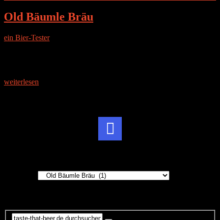
Old Bäumle Bräu
ein Bier-Tester
|
4. Juli 2014
Die Brauerei Vertrieben wird das Bier über den Bäumlisberger
Fleischwaren Bauernmarkt, sowie über regionale Anbieter im Kreis
Schwäbisch Hall. Genauere Daten zur Brauerei findet man nicht, es
ist
weiterlesen
Instagram
Brauereien
Brauereien
Suche