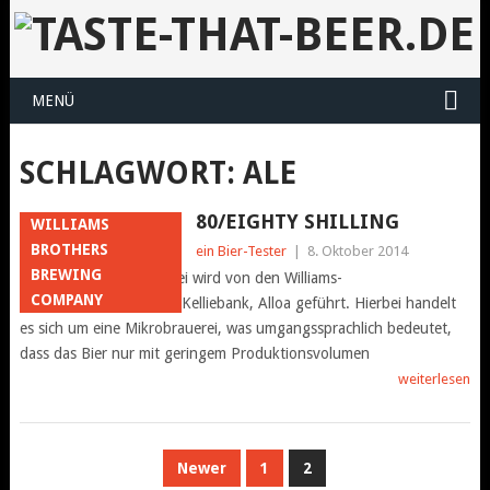
MENÜ
SCHLAGWORT:
ALE
80/EIGHTY SHILLING
WILLIAMS
BROTHERS
ein Bier-Tester
|
8. Oktober 2014
BREWING
Die Brauerei Die Brauerei wird von den Williams-
COMPANY
Brüdernim schottischen Kelliebank, Alloa geführt. Hierbei handelt
es sich um eine Mikrobrauerei, was umgangssprachlich bedeutet,
dass das Bier nur mit geringem Produktionsvolumen
weiterlesen
SEITENNUMMERIERUNG
Newer
1
2