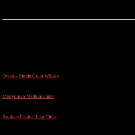
Der Bier-Tipp!
Partnerseite
sonstige-tests
Owen – Single Grain Whisky
Merrydown Medium Cider
Brothers Festival Pear Cider