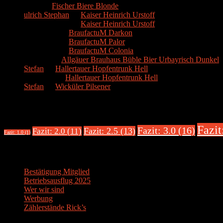
Hans
zu
Fischer Biere Blonde
ulrich Stephan
zu
Kaiser Heinrich Urstoff
ulrich Stephan
zu
Kaiser Heinrich Urstoff
Markus R.
zu
BraufactuM Darkon
Markus R.
zu
BraufactuM Palor
Markus R.
zu
BraufactuM Colonia
Spetzius
zu
Allgäuer Brauhaus Büble Bier Urbayrisch Dunkel
Stefan
zu
Hallertauer Hopfentrunk Hell
Biertester
zu
Hallertauer Hopfentrunk Hell
Stefan
zu
Wicküler Pilsener
Biere nach Bewertung
Fazit
Fazit: 3.0 (16)
Fazit: 2.5 (13)
Fazit: 2.0 (11)
Fazit: 1.0 (1)
Über uns
Bestätigung Mitglied
Betriebsausflug 2025
Wer wir sind
Werbung
Zählerstände Rick’s