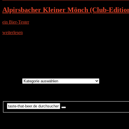
Alpirsbacher Kleiner Mönch (Club-Editio
ein Bier-Tester
|
11. September 2016
DIE BRAUEREI Die Brauerei liegt in dem zwischen grünen Höhen und
weiterlesen
Instagram
Brauereien
Brauereien
Suche
Kommentare