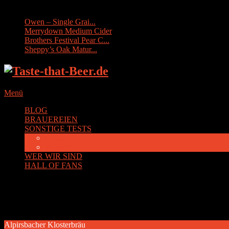
Sonstige Tests:
Owen – Single Grai...
Merrydown Medium Cider
Brothers Festival Pear C...
Sheppy’s Oak Matur...
Menü
BLOG
BRAUEREIEN
SONSTIGE TESTS
Cider
Whisky
WER WIR SIND
HALL OF FANS
Schlagwort:
Alpirsbach
Alpirsbacher Klosterbräu