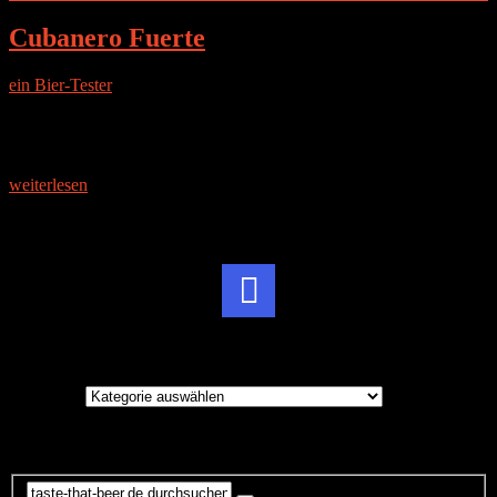
Cubanero Fuerte
ein Bier-Tester
|
23. Dezember 2017
Flaschendesign Design erinnert an Karibik. Aufmachung gut,
modern. Anders als bei heimischen Bieren. Aussehen des Bieres
Helle Farbe und nur wenig Schaum. Wirkt eher wässrig auf den
ersten
weiterlesen
Instagram
Brauereien
Brauereien
Suche