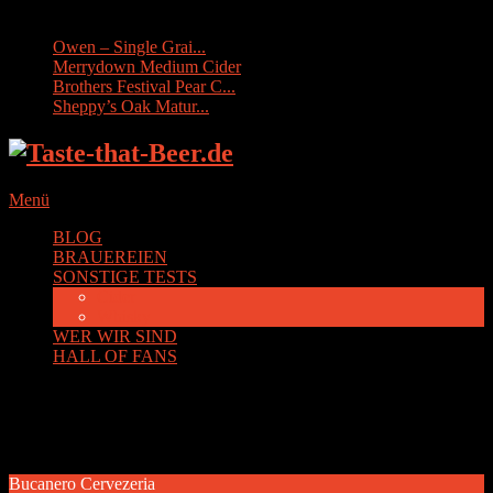
Sonstige Tests:
Owen – Single Grai...
Merrydown Medium Cider
Brothers Festival Pear C...
Sheppy’s Oak Matur...
Menü
BLOG
BRAUEREIEN
SONSTIGE TESTS
Cider
Whisky
WER WIR SIND
HALL OF FANS
Schlagwort:
Kuba
Bucanero Cervezeria