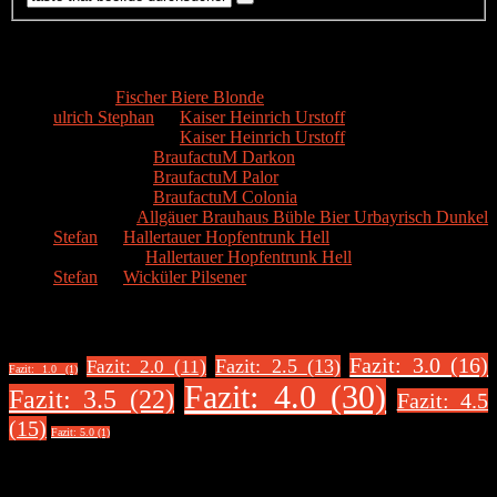
Kommentare
Hans
zu
Fischer Biere Blonde
ulrich Stephan
zu
Kaiser Heinrich Urstoff
ulrich Stephan
zu
Kaiser Heinrich Urstoff
Markus R.
zu
BraufactuM Darkon
Markus R.
zu
BraufactuM Palor
Markus R.
zu
BraufactuM Colonia
Spetzius
zu
Allgäuer Brauhaus Büble Bier Urbayrisch Dunkel
Stefan
zu
Hallertauer Hopfentrunk Hell
Biertester
zu
Hallertauer Hopfentrunk Hell
Stefan
zu
Wicküler Pilsener
Biere nach Bewertung
Fazit: 3.0 (16)
Fazit: 2.5 (13)
Fazit: 2.0 (11)
Fazit: 1.0 (1)
Fazit: 4.0 (30)
Fazit: 3.5 (22)
Fazit: 4.5
(15)
Fazit: 5.0 (1)
Über uns