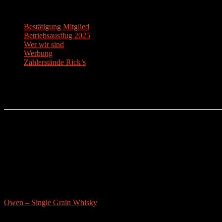
Über uns
Bestätigung Mitglied
Betriebsausflug 2025
Wer wir sind
Werbung
Zählerstände Rick’s
Der Bier-Tipp!
Partnerseite
sonstige-tests
Owen – Single Grain Whisky