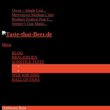
Sonstige Tests:
Owen – Single Grai...
Merrydown Medium Cider
Brothers Festival Pear C...
Sheppy’s Oak Matur...
Menü
BLOG
BRAUEREIEN
SONSTIGE TESTS
Cider
Whisky
WER WIR SIND
HALL OF FANS
Schlagwort:
Landbier
Ostfriesen Bräu