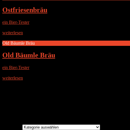
Ostfriesenbräu
ein Bier-Tester
|
13. November 2017
Flaschendesign Bügelflasche mit auf der Flasche aufgebrachtem Etike
weiterlesen
Old Bäumle Bräu
Old Bäumle Bräu
ein Bier-Tester
|
4. Juli 2014
Die Brauerei Vertrieben wird das Bier über den Bäumlisberger Fleisc
weiterlesen
Instagram
Brauereien
Brauereien