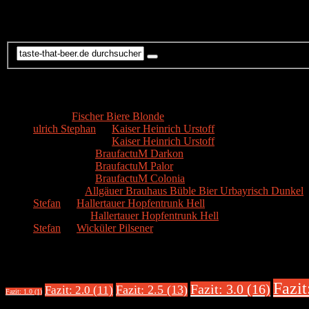
Suche
Kommentare
Hans
zu
Fischer Biere Blonde
ulrich Stephan
zu
Kaiser Heinrich Urstoff
ulrich Stephan
zu
Kaiser Heinrich Urstoff
Markus R.
zu
BraufactuM Darkon
Markus R.
zu
BraufactuM Palor
Markus R.
zu
BraufactuM Colonia
Spetzius
zu
Allgäuer Brauhaus Büble Bier Urbayrisch Dunkel
Stefan
zu
Hallertauer Hopfentrunk Hell
Biertester
zu
Hallertauer Hopfentrunk Hell
Stefan
zu
Wicküler Pilsener
Biere nach Bewertung
Fazit
Fazit: 3.0 (16)
Fazit: 2.5 (13)
Fazit: 2.0 (11)
Fazit: 1.0 (1)