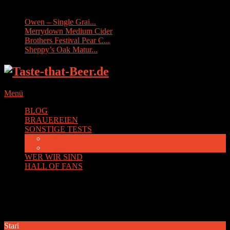
Sonstige Tests:
Owen – Single Grai...
Merrydown Medium Cider
Brothers Festival Pear C...
Sheppy’s Oak Matur...
Menü
BLOG
BRAUEREIEN
SONSTIGE TESTS
Cider
Whisky
WER WIR SIND
HALL OF FANS
Schlagwort:
Ungarn
Stari