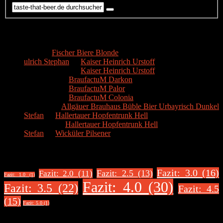
Kommentare
Hans
zu
Fischer Biere Blonde
ulrich Stephan
zu
Kaiser Heinrich Urstoff
ulrich Stephan
zu
Kaiser Heinrich Urstoff
Markus R.
zu
BraufactuM Darkon
Markus R.
zu
BraufactuM Palor
Markus R.
zu
BraufactuM Colonia
Spetzius
zu
Allgäuer Brauhaus Büble Bier Urbayrisch Dunkel
Stefan
zu
Hallertauer Hopfentrunk Hell
Biertester
zu
Hallertauer Hopfentrunk Hell
Stefan
zu
Wicküler Pilsener
Biere nach Bewertung
Fazit: 3.0 (16)
Fazit: 2.5 (13)
Fazit: 2.0 (11)
Fazit: 1.0 (1)
Fazit: 4.0 (30)
Fazit: 3.5 (22)
Fazit: 4.5
(15)
Fazit: 5.0 (1)
Über uns