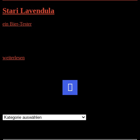
Stari Lavendula
ein Bier-Tester
|
1. November 2017
Flaschendesign Lavendelstyle, unspektakulär Geruch Erinnert an
Almdudler, Kräuterlimonade Geschmack Nachgeschmack
gewöhnungsbedürftig, leichte Lavendelnote, aber eher undefinierte
Kräuter im Abgang. Fazit Sehr komischer Eigengeschmack. Unser
Fall ist es nicht.
weiterlesen
Instagram
Brauereien
Brauereien
Suche