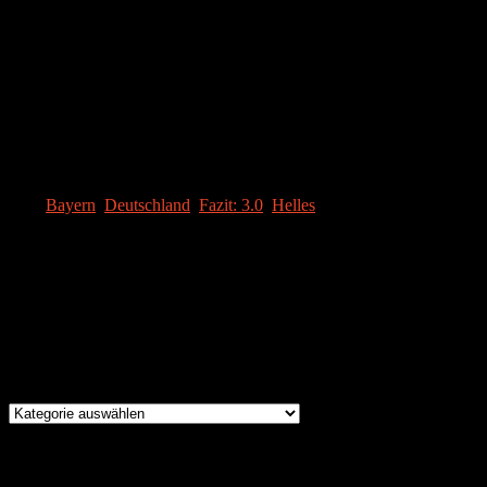
[SRA value=“3.0″ OPTIONS]
Geschmacklich handelt es sich hier um ein Standardbier. Im Gaumen 
Fazit
[SRA value=“3.0″ OPTIONS]
Es handelt sich hier um ein Bier, das für den Alltagsgebrauch geeigne
Tags:
Bayern
,
Deutschland
,
Fazit: 3.0
,
Helles
Instagram
Brauereien
Brauereien
Suche