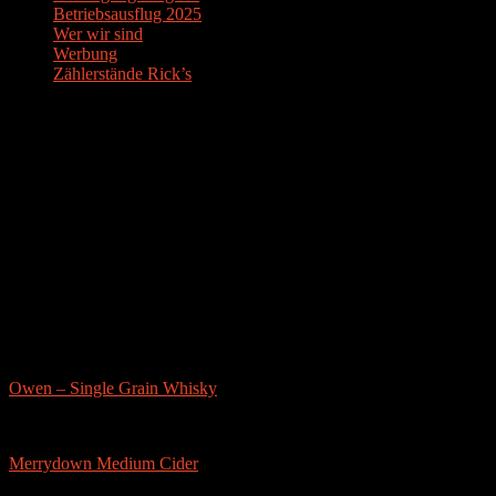
Betriebsausflug 2025
Wer wir sind
Werbung
Zählerstände Rick’s
Der Bier-Tipp!
Partnerseite
sonstige-tests
Owen – Single Grain Whisky
Merrydown Medium Cider