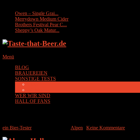
Sonstige Tests:
Owen – Single Grai...
Merrydown Medium Cider
Brothers Festival Pear C...
Sheppy’s Oak Matur...
Menü
BLOG
BRAUEREIEN
SONSTIGE TESTS
Cider
Whisky
WER WIR SIND
HALL OF FANS
Alpen Hell
ein Bier-Tester
|
9. Oktober 2014
|
Alpen
|
Keine Kommentare