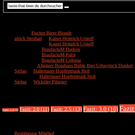
Kommentare
Hans
zu
Fischer Biere Blonde
ulrich Stephan
zu
Kaiser Heinrich Urstoff
ulrich Stephan
zu
Kaiser Heinrich Urstoff
Markus R.
zu
BraufactuM Darkon
Markus R.
zu
BraufactuM Palor
Markus R.
zu
BraufactuM Colonia
Spetzius
zu
Allgäuer Brauhaus Büble Bier Urbayrisch Dunkel
Stefan
zu
Hallertauer Hopfentrunk Hell
Biertester
zu
Hallertauer Hopfentrunk Hell
Stefan
zu
Wicküler Pilsener
Biere nach Bewertung
Fazit
Fazit: 3.0 (16)
Fazit: 2.5 (13)
Fazit: 2.0 (11)
Fazit: 1.0 (1)
Über uns
Bestätigung Mitglied