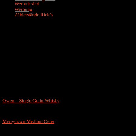
Wer wir sind
Werbung
Zählerstände Rick’s
Der Bier-Tipp!
Partnerseite
sonstige-tests
Owen – Single Grain Whisky
Merrydown Medium Cider