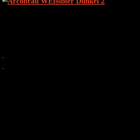
Die Brauer
Die Geschichte der Marke Arcobräu ist mit der Geschichte der Grafe
Seit dem 18. Jahrhundern sind die Grafen von Arco auch in Bayern a
Die heutige Firma Arcobräu Gräfliches Brauhaus entstand aus der Sc
.
.
Die Produkte
Arcobräu Mooser Liesl
Arcobräu Urfass
Arcobräu Urfass Alkoholfrei
Arcobräu Schloss Hell
Arcobräu Winterbier
Arcobräu Festbier
Arcobräu Zwicklbier
Arcobräu Schloss Dunkel
Arcobräu Coronator