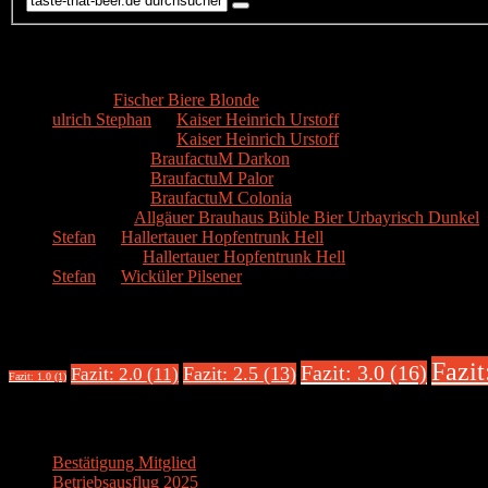
Kommentare
Hans
zu
Fischer Biere Blonde
ulrich Stephan
zu
Kaiser Heinrich Urstoff
ulrich Stephan
zu
Kaiser Heinrich Urstoff
Markus R.
zu
BraufactuM Darkon
Markus R.
zu
BraufactuM Palor
Markus R.
zu
BraufactuM Colonia
Spetzius
zu
Allgäuer Brauhaus Büble Bier Urbayrisch Dunkel
Stefan
zu
Hallertauer Hopfentrunk Hell
Biertester
zu
Hallertauer Hopfentrunk Hell
Stefan
zu
Wicküler Pilsener
Biere nach Bewertung
Fazit
Fazit: 3.0 (16)
Fazit: 2.5 (13)
Fazit: 2.0 (11)
Fazit: 1.0 (1)
Über uns
Bestätigung Mitglied
Betriebsausflug 2025