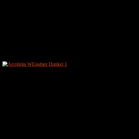
Arcobräu Weissbier Hell
Arcobräu Weissbier Hell Alkoholfrei
Arcobräu Weissbier Leicht
Arcobräu Weisssbier Dunkel
Arcobräu Pilsener
Arcobräu Radler
Arcobräu Radler Alkoholfrei
Das getestete Bier
Bezeichnung: Arcobräu Weissbier D
Art: Weißbier
Stammwürze: k. A.
Alkohol: 5,3 % Vol.
Flaschen- und Etikettendesign
[SRA value=“2.5″ OPTIONS]
Ein klassisches „Bier-Etikett“, welches nicht sonderlich heraus stich