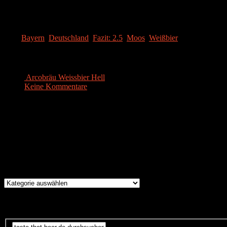
[SRA value=“2.5″ OPTIONS]
Durchschnittliches Weissbier, welches vor allem beim Geruch punktet
Tags:
Bayern
,
Deutschland
,
Fazit: 2.5
,
Moos
,
Weißbier
Ähnliche Artikel
Arcobräu Weissbier Hell
Keine Kommentare
|
Feb. 8, 2016
Instagram
Brauereien
Brauereien
Suche