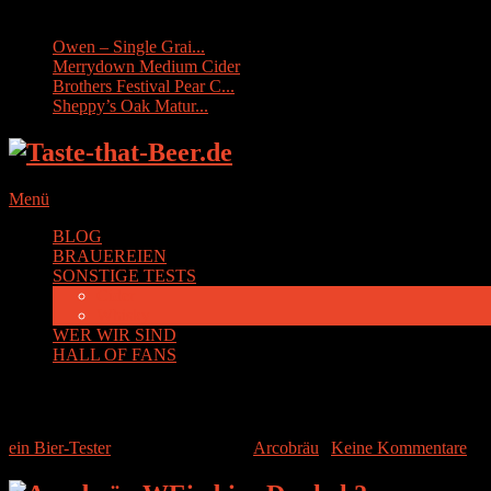
Sonstige Tests:
Owen – Single Grai...
Merrydown Medium Cider
Brothers Festival Pear C...
Sheppy’s Oak Matur...
Menü
BLOG
BRAUEREIEN
SONSTIGE TESTS
Cider
Whisky
WER WIR SIND
HALL OF FANS
Arcobräu Weissbier Dunkel
ein Bier-Tester
|
10. Februar 2016
|
Arcobräu
|
Keine Kommentare