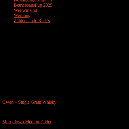
Betriebsausflug 2025
Wer wir sind
Werbung
Zählerstände Rick’s
Der Bier-Tipp!
Partnerseite
sonstige-tests
Owen – Single Grain Whisky
Merrydown Medium Cider