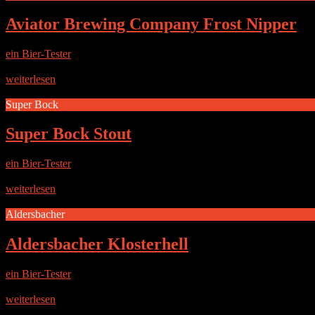
Aviator Brewing Company Frost Nipper
ein Bier-Tester
|
12. Juni 2017
Die Brauerei Die amerikanische Brauerei „Aviator Brewing Company“ a
weiterlesen
Super Bock
Super Bock Stout
ein Bier-Tester
|
14. Dezember 2014
Die Brauerei Die portugiesische Brauerei Super Bock wurde 1927 ge
weiterlesen
Aldersbacher
Aldersbacher Klosterhell
ein Bier-Tester
|
12. Dezember 2014
Die Brauerei Die Brauerei Aldersbach blickt auf eine lange Tradition
weiterlesen