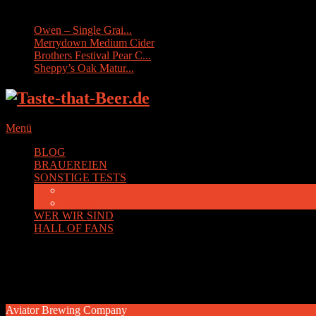
Sonstige Tests:
Owen – Single Grai...
Merrydown Medium Cider
Brothers Festival Pear C...
Sheppy’s Oak Matur...
Menü
BLOG
BRAUEREIEN
SONSTIGE TESTS
Cider
Whisky
WER WIR SIND
HALL OF FANS
Autor:
ein Bier-Tester
Aviator Brewing Company