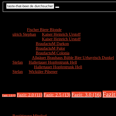
Kommentare
Hans
zu
Fischer Biere Blonde
ulrich Stephan
zu
Kaiser Heinrich Urstoff
ulrich Stephan
zu
Kaiser Heinrich Urstoff
Markus R.
zu
BraufactuM Darkon
Markus R.
zu
BraufactuM Palor
Markus R.
zu
BraufactuM Colonia
Spetzius
zu
Allgäuer Brauhaus Büble Bier Urbayrisch Dunkel
Stefan
zu
Hallertauer Hopfentrunk Hell
Biertester
zu
Hallertauer Hopfentrunk Hell
Stefan
zu
Wicküler Pilsener
Biere nach Bewertung
Fazit
Fazit: 3.0 (16)
Fazit: 2.5 (13)
Fazit: 2.0 (11)
Fazit: 1.0 (1)
Über uns
Bestätigung Mitglied