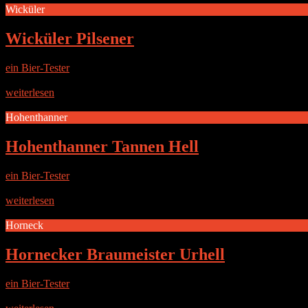
Wicküler
Wicküler Pilsener
ein Bier-Tester
|
3. Dezember 2014
Die Brauerei Die Wicküler Brauerei wurde 1845 als Hausbrauerei vo
weiterlesen
Hohenthanner
Hohenthanner Tannen Hell
ein Bier-Tester
|
1. Dezember 2014
Die Brauerei Die Brauerei wurde 1864 von Nikolaus Rauchenecker ge
weiterlesen
Horneck
Hornecker Braumeister Urhell
ein Bier-Tester
|
14. November 2014
Die Brauerei Horneck ist ein kleines Dorf im Herzen der Hallertau. E