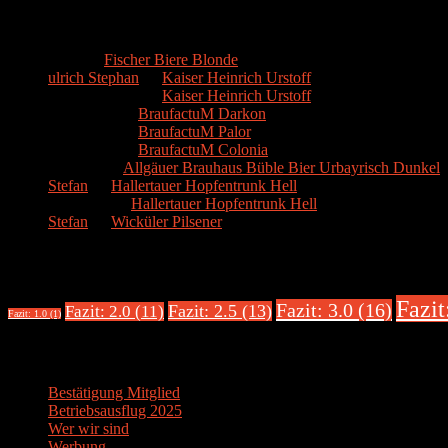
Kommentare
Hans
zu
Fischer Biere Blonde
ulrich Stephan
zu
Kaiser Heinrich Urstoff
ulrich Stephan
zu
Kaiser Heinrich Urstoff
Markus R.
zu
BraufactuM Darkon
Markus R.
zu
BraufactuM Palor
Markus R.
zu
BraufactuM Colonia
Spetzius
zu
Allgäuer Brauhaus Büble Bier Urbayrisch Dunkel
Stefan
zu
Hallertauer Hopfentrunk Hell
Biertester
zu
Hallertauer Hopfentrunk Hell
Stefan
zu
Wicküler Pilsener
Biere nach Bewertung
Fazit
Fazit: 3.0 (16)
Fazit: 2.5 (13)
Fazit: 2.0 (11)
Fazit: 1.0 (1)
Über uns
Bestätigung Mitglied
Betriebsausflug 2025
Wer wir sind
Werbung