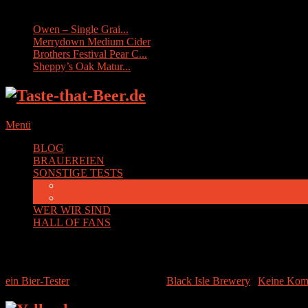
Sonstige Tests:
Owen – Single Grai...
Merrydown Medium Cider
Brothers Festival Pear C...
Sheppy’s Oak Matur...
Menü
BLOG
BRAUEREIEN
SONSTIGE TESTS
Cider
Whisky
WER WIR SIND
HALL OF FANS
Black Isle Yellowhammer
ein Bier-Tester
|
7. November 2014
|
Black Isle Brewery
|
Keine Kom