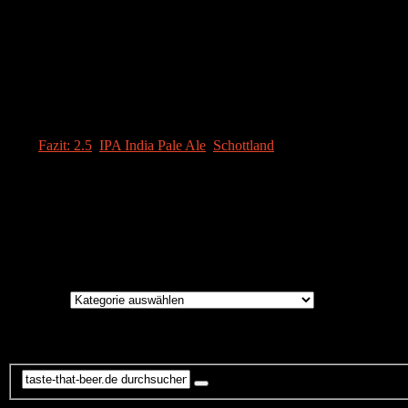
Fazit
[SRA value=“2.5″ OPTIONS]
Ein äußerst gewöhnungsbedürftiges Bier, welches geschmacklich am klas
willkommene Abwechslung.
Tags:
Fazit: 2.5
,
IPA India Pale Ale
,
Schottland
Instagram
Brauereien
Brauereien
Suche