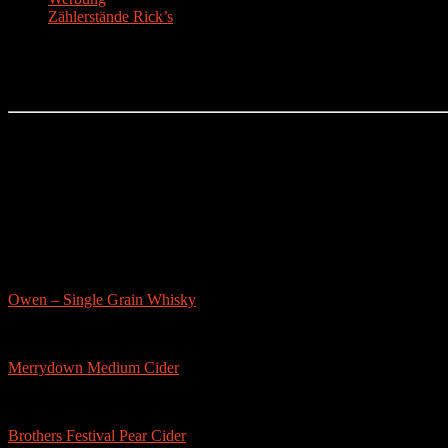
Zählerstände Rick’s
Der Bier-Tipp!
Partnerseite
sonstige-tests
Owen – Single Grain Whisky
Merrydown Medium Cider
Brothers Festival Pear Cider