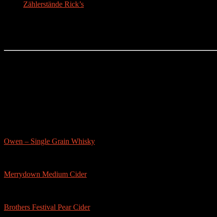
Zählerstände Rick’s
Der Bier-Tipp!
Partnerseite
sonstige-tests
Owen – Single Grain Whisky
Merrydown Medium Cider
Brothers Festival Pear Cider