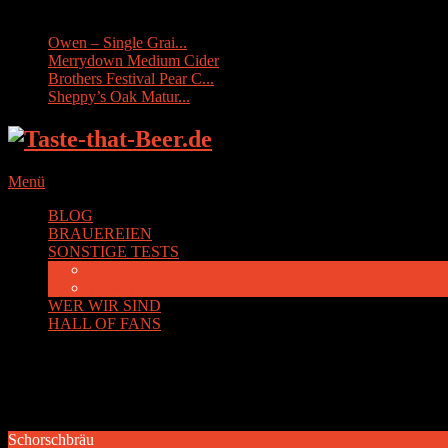
Sonstige Tests:
Owen – Single Grai...
Merrydown Medium Cider
Brothers Festival Pear C...
Sheppy’s Oak Matur...
Menü
BLOG
BRAUEREIEN
SONSTIGE TESTS
Cider
Whisky
WER WIR SIND
HALL OF FANS
Kategorie:
Schorschbräu
Schorschbräu