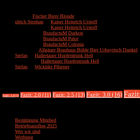
Kommentare
Hans
zu
Fischer Biere Blonde
ulrich Stephan
zu
Kaiser Heinrich Urstoff
ulrich Stephan
zu
Kaiser Heinrich Urstoff
Markus R.
zu
BraufactuM Darkon
Markus R.
zu
BraufactuM Palor
Markus R.
zu
BraufactuM Colonia
Spetzius
zu
Allgäuer Brauhaus Büble Bier Urbayrisch Dunkel
Stefan
zu
Hallertauer Hopfentrunk Hell
Biertester
zu
Hallertauer Hopfentrunk Hell
Stefan
zu
Wicküler Pilsener
Biere nach Bewertung
Fazit
Fazit: 3.0 (16)
Fazit: 2.5 (13)
Fazit: 2.0 (11)
Fazit: 1.0 (1)
Über uns
Bestätigung Mitglied
Betriebsausflug 2025
Wer wir sind
Werbung