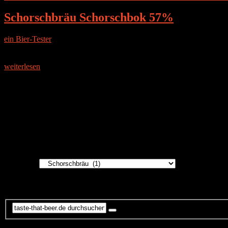
Schorschbräu Schorschbok 57%
ein Bier-Tester
|
18. Juni 2017
Die Brauerei Schorschbräu, gegründet 1996 im fränkischen Oberasbac
auch für seine innovativen
weiterlesen
Instagram
Brauereien
Brauereien
Suche