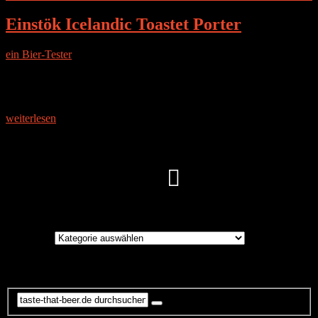
Einstök Icelandic Toastet Porter
ein Bier-Tester
|
17. November 2016
DIE BRAUEREI Die Einstök-Brauerei befindet sich in Island ca.
100 km südlich des Polarkreises im Fischereihafen von Akureyri.
Das Brauwasser zählt zu den reinsten Wasser der Erde.
Regenwasser
weiterlesen
Instagram
Brauereien
Brauereien
Suche