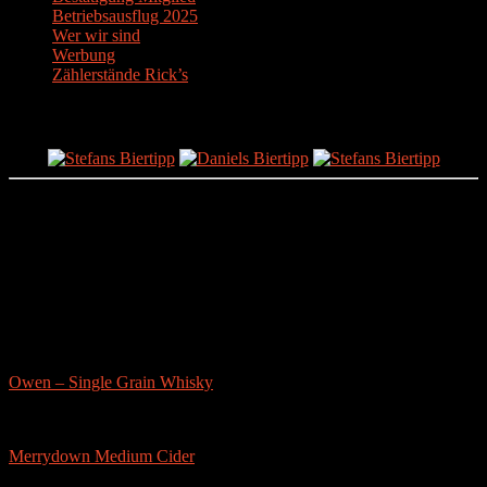
Betriebsausflug 2025
Wer wir sind
Werbung
Zählerstände Rick’s
Der Bier-Tipp!
Partnerseite
sonstige-tests
Owen – Single Grain Whisky
Merrydown Medium Cider