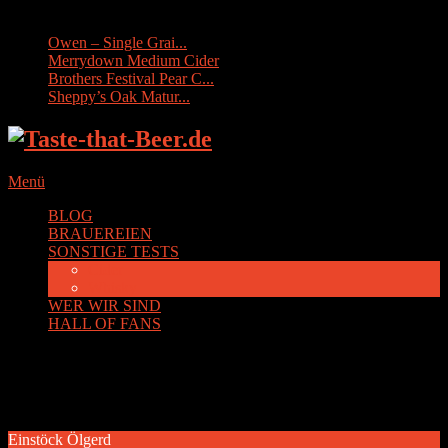
Sonstige Tests:
Owen – Single Grai...
Merrydown Medium Cider
Brothers Festival Pear C...
Sheppy’s Oak Matur...
Menü
BLOG
BRAUEREIEN
SONSTIGE TESTS
Cider
Whisky
WER WIR SIND
HALL OF FANS
Schlagwort:
Island
Einstöck Ölgerd