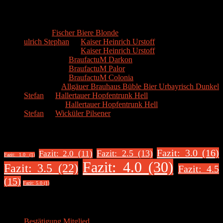
Kommentare
Hans
zu
Fischer Biere Blonde
ulrich Stephan
zu
Kaiser Heinrich Urstoff
ulrich Stephan
zu
Kaiser Heinrich Urstoff
Markus R.
zu
BraufactuM Darkon
Markus R.
zu
BraufactuM Palor
Markus R.
zu
BraufactuM Colonia
Spetzius
zu
Allgäuer Brauhaus Büble Bier Urbayrisch Dunkel
Stefan
zu
Hallertauer Hopfentrunk Hell
Biertester
zu
Hallertauer Hopfentrunk Hell
Stefan
zu
Wicküler Pilsener
Biere nach Bewertung
Fazit: 3.0 (16)
Fazit: 2.5 (13)
Fazit: 2.0 (11)
Fazit: 1.0 (1)
Fazit: 4.0 (30)
Fazit: 3.5 (22)
Fazit: 4.5
(15)
Fazit: 5.0 (1)
Über uns
Bestätigung Mitglied