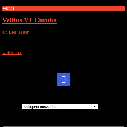
Veltins
Veltins V+ Curuba
ein Bier-Tester
|
13. Dezember 2014
DIE BRAUEREI Die im Sauerland ansässige Brauerei C. & A.
Verlins GmbH & Co. KG wurde 1824 gegründet. 1994 wurde der
Betrieb von Susanne Veltins übernommen. Sie steigerte
weiterlesen
Instagram
Brauereien
Brauereien
Suche