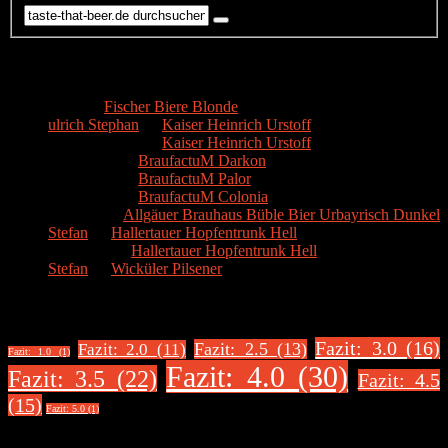
Kommentare
Hans
zu
Fischer Biere Blonde
ulrich Stephan
zu
Kaiser Heinrich Urstoff
ulrich Stephan
zu
Kaiser Heinrich Urstoff
Markus R.
zu
BraufactuM Darkon
Markus R.
zu
BraufactuM Palor
Markus R.
zu
BraufactuM Colonia
Spetzius
zu
Allgäuer Brauhaus Büble Bier Urbayrisch Dunkel
Stefan
zu
Hallertauer Hopfentrunk Hell
Biertester
zu
Hallertauer Hopfentrunk Hell
Stefan
zu
Wicküler Pilsener
Biere nach Bewertung
Fazit: 3.0 (16)
Fazit: 2.5 (13)
Fazit: 2.0 (11)
Fazit: 1.0 (1)
Fazit: 4.0 (30)
Fazit: 3.5 (22)
Fazit: 4.5
(15)
Fazit: 5.0 (1)
Über uns