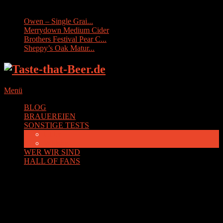
Sonstige Tests:
Owen – Single Grai...
Merrydown Medium Cider
Brothers Festival Pear C...
Sheppy’s Oak Matur...
Menü
BLOG
BRAUEREIEN
SONSTIGE TESTS
Cider
Whisky
WER WIR SIND
HALL OF FANS
Schlagwort:
Meschede-
Grevenstein