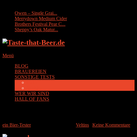
Sonstige Tests:
Owen – Single Grai...
Merrydown Medium Cider
Brothers Festival Pear C...
Sheppy’s Oak Matur...
Menü
BLOG
BRAUEREIEN
SONSTIGE TESTS
Cider
Whisky
WER WIR SIND
HALL OF FANS
Veltins V+ Curuba
ein Bier-Tester
|
13. Dezember 2014
|
Veltins
|
Keine Kommentare