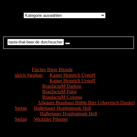
Brauereien
Brauereien
Suche
Kommentare
Hans
zu
Fischer Biere Blonde
ulrich Stephan
zu
Kaiser Heinrich Urstoff
ulrich Stephan
zu
Kaiser Heinrich Urstoff
Markus R.
zu
BraufactuM Darkon
Markus R.
zu
BraufactuM Palor
Markus R.
zu
BraufactuM Colonia
Spetzius
zu
Allgäuer Brauhaus Büble Bier Urbayrisch Dunkel
Stefan
zu
Hallertauer Hopfentrunk Hell
Biertester
zu
Hallertauer Hopfentrunk Hell
Stefan
zu
Wicküler Pilsener
Biere nach Bewertung