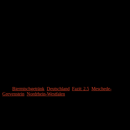
rauszuschmecken.
Der Abgang schwenkt dann von süß auf bitter, welches sich sehr
lange hält. Das Tequila-Aroma ist vor allem gegen Ende etwas zu
arg; es schmeckt zu alkoholisch.
FAZIT
[SRA value=“2.5″ OPTIONS]
Auf Partys und bei Jugendlichen kommt das V+ Curuba sicherlich
gut an und für ein Biermischgetränk ist es durchaus trinkbar.
Trotzdem ist das Tequila-Flavour zu aufdringlich und man muss
sagen, dass Konkurrenz-Produkte wie beispielsweise ein
Desperados das um einiges besser machen.
Tags:
Biermischgetränk
,
Deutschland
,
Fazit: 2.5
,
Meschede-
Grevenstein
,
Nordrhein-Westfalen
Instagram