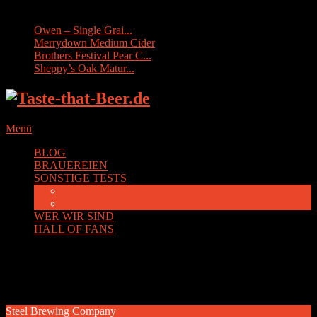
Sonstige Tests:
Owen – Single Grai...
Merrydown Medium Cider
Brothers Festival Pear C...
Sheppy’s Oak Matur...
Menü
BLOG
BRAUEREIEN
SONSTIGE TESTS
Cider
Whisky
WER WIR SIND
HALL OF FANS
Schlagwort:
USA
Steel Brewing Company