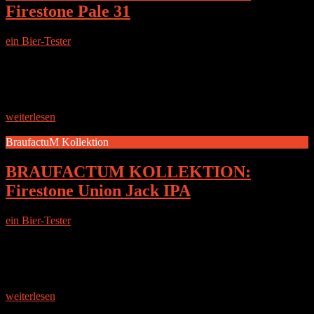
Firestone Pale 31
ein Bier-Tester
|
20. April 2015
DIE BRAUEREI BraufactuM beschreibt sich selbst
folgendermaßen: EINE HANDVERLESENE SAMMLUNG –
VÖLLIG NEU UND ÜBERRASCHEND VIELSEITIG.
UNSERE KOLLEKTION: DIE MEISTERWERKE DER
BESTEN BRAUMEISTER DER WELT. In der BraufactuM
weiterlesen
BraufactuM Kollektion
BRAUFACTUM KOLLEKTION:
Firestone Union Jack IPA
ein Bier-Tester
|
13. April 2015
DIE BRAUEREI BraufactuM beschreibt sich selbst
folgendermaßen: EINE HANDVERLESENE SAMMLUNG –
VÖLLIG NEU UND ÜBERRASCHEND VIELSEITIG.
UNSERE KOLLEKTION: DIE MEISTERWERKE DER
BESTEN BRAUMEISTER DER WELT. In der BraufactuM
weiterlesen