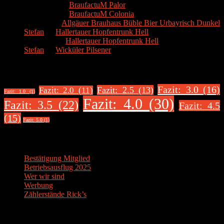
Markus R.
zu
BraufactuM Palor
Markus R.
zu
BraufactuM Colonia
Spetzius
zu
Allgäuer Brauhaus Büble Bier Urbayrisch Dunkel
Stefan
zu
Hallertauer Hopfentrunk Hell
Biertester
zu
Hallertauer Hopfentrunk Hell
Stefan
zu
Wicküler Pilsener
Biere nach Bewertung
Fazit: 3.0 (16)
Fazit: 2.5 (13)
Fazit: 2.0 (11)
Fazit: 1.0 (1)
Fazit: 4.0 (30)
Fazit: 3.5 (22)
Fazit: 4.5
(15)
Fazit: 5.0 (1)
Über uns
Bestätigung Mitglied
Betriebsausflug 2025
Wer wir sind
Werbung
Zählerstände Rick’s
Der Bier-Tipp!