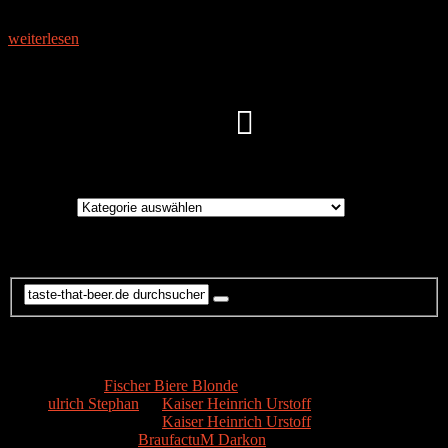
UNSERE KOLLEKTION: DIE MEISTERWERKE DER
BESTEN BRAUMEISTER DER WELT. In der BraufactuM
weiterlesen
Instagram
Brauereien
Brauereien
Suche
Kommentare
Hans
zu
Fischer Biere Blonde
ulrich Stephan
zu
Kaiser Heinrich Urstoff
ulrich Stephan
zu
Kaiser Heinrich Urstoff
Markus R.
zu
BraufactuM Darkon