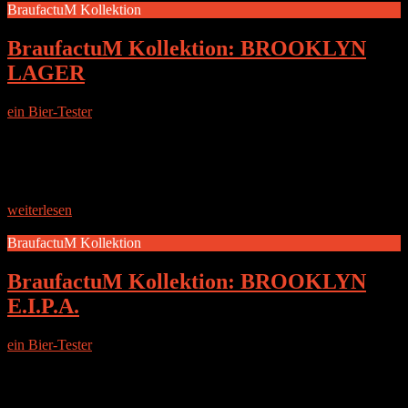
BraufactuM Kollektion
BraufactuM Kollektion: BROOKLYN
LAGER
ein Bier-Tester
|
7. April 2015
DIE BRAUEREI BraufactuM beschreibt sich selbst
folgendermaßen: EINE HANDVERLESENE SAMMLUNG –
VÖLLIG NEU UND ÜBERRASCHEND VIELSEITIG.
UNSERE KOLLEKTION: DIE MEISTERWERKE DER
BESTEN BRAUMEISTER DER WELT. In der BraufactuM
weiterlesen
BraufactuM Kollektion
BraufactuM Kollektion: BROOKLYN
E.I.P.A.
ein Bier-Tester
|
17. März 2015
DIE BRAUEREI BraufactuM beschreibt sich selbst
folgendermaßen: EINE HANDVERLESENE SAMMLUNG –
VÖLLIG NEU UND ÜBERRASCHEND VIELSEITIG.