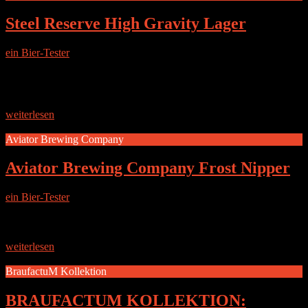
Steel Reserve High Gravity Lager
ein Bier-Tester
|
4. November 2017
Flaschendesign Mehrweg Plastikflasche. Absolut Bieruntypisch.
Keine schöne Aufmachung. Highlight ist die blaue Färbung wenn es
die richtige Trinktemperatur erreicht hat. Aussehen des Bieres Keine
kräftige Farbe. Sprudelt stark.
weiterlesen
Aviator Brewing Company
Aviator Brewing Company Frost Nipper
ein Bier-Tester
|
12. Juni 2017
Die Brauerei Die amerikanische Brauerei „Aviator Brewing
Company“ aus Fuquay Varina ist noch recht jung, ihre Geschichte
startete im Jahr 2008 in einem Flugzeug Hangar. Zu dieser Zeit gab
weiterlesen
BraufactuM Kollektion
BRAUFACTUM KOLLEKTION: