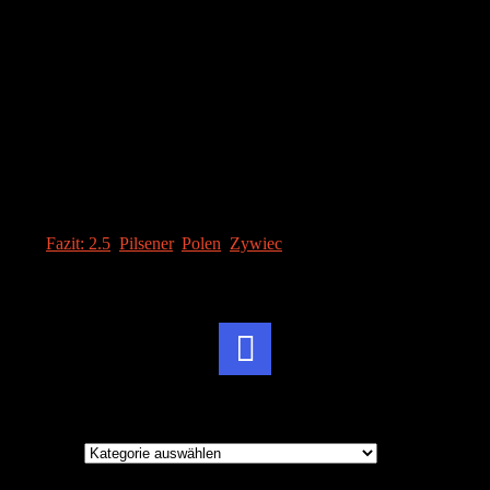
[SRA value=“2.5″ OPTIONS]
Die Enttäuschung setzt sich im Geschmack leider fort. Zu bitter, zu
herb und irgendwie „wässrig“, fehlt es diesem Bier an Komplexität.
FAZIT
[SRA value=“2.5″ OPTIONS]
Diesem Bier fehlt es an Charakter und Komplexität im Geschmack.
Es ist einfach nur plump. Von uns keine Empfehlung.
Tags:
Fazit: 2.5
,
Pilsener
,
Polen
,
Zywiec
Instagram
Brauereien
Brauereien