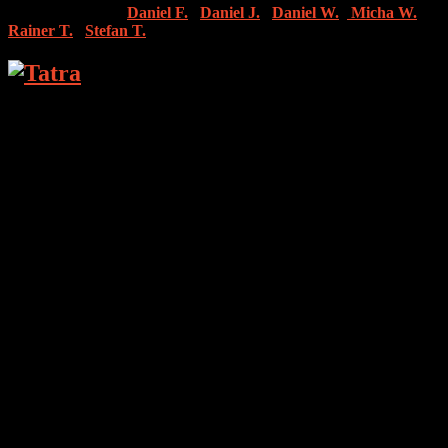
Test-Teilnehmer:
Daniel F.
|
Daniel J.
|
Daniel W.
|
Micha W.
|
Rainer T.
|
Stefan T.
DIE BRAUEREI
Bei diesem polnischen Bier der Markte Tatra handelt es sich um ein
Produkt aus der Braugruppe Grupa Zywiec, welche zum
Braugiganten Heineken gehört.
DAS GETESTETE BIER
Bezeichnung: Tatra Bier
Art: Pilsener
Stammwürze: 11,9 %
Alkohol: 6,0 % Vol.
FLASCHEN- UND
ETIKETTENDESIGN