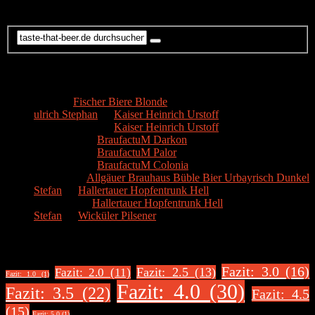
Suche
Kommentare
Hans
zu
Fischer Biere Blonde
ulrich Stephan
zu
Kaiser Heinrich Urstoff
ulrich Stephan
zu
Kaiser Heinrich Urstoff
Markus R.
zu
BraufactuM Darkon
Markus R.
zu
BraufactuM Palor
Markus R.
zu
BraufactuM Colonia
Spetzius
zu
Allgäuer Brauhaus Büble Bier Urbayrisch Dunkel
Stefan
zu
Hallertauer Hopfentrunk Hell
Biertester
zu
Hallertauer Hopfentrunk Hell
Stefan
zu
Wicküler Pilsener
Biere nach Bewertung
Fazit: 3.0 (16)
Fazit: 2.5 (13)
Fazit: 2.0 (11)
Fazit: 1.0 (1)
Fazit: 4.0 (30)
Fazit: 3.5 (22)
Fazit: 4.5
(15)
Fazit: 5.0 (1)