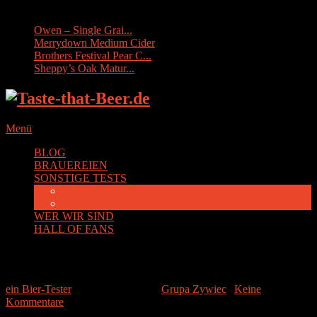
Sonstige Tests:
Owen – Single Grai...
Merrydown Medium Cider
Brothers Festival Pear C...
Sheppy’s Oak Matur...
Menü
BLOG
BRAUEREIEN
SONSTIGE TESTS
Cider
Whisky
WER WIR SIND
HALL OF FANS
Tatra
ein Bier-Tester
|
10. August 2015
|
Grupa Zywiec
|
Keine
Kommentare