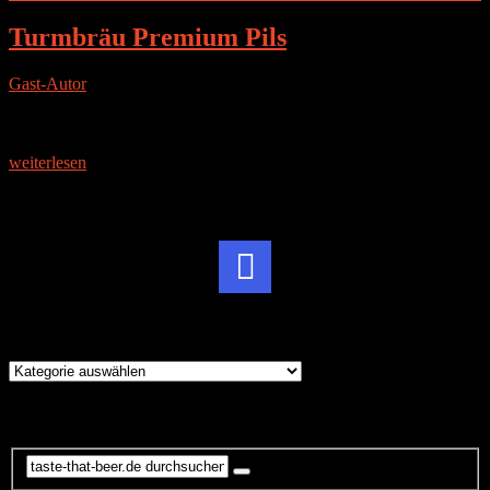
Turmbräu Premium Pils
Gast-Autor
|
6. Februar 2016
Gast-Tester: Daniel F. Die Brauerei Das Turmbräu ist eine Exklusiv-
Marke von Rewe und wird in Dosen sowie im 5 Liter Partyfass
verkauft. Gebraut wird das Bier von der
weiterlesen
Instagram
Brauereien
Brauereien
Suche