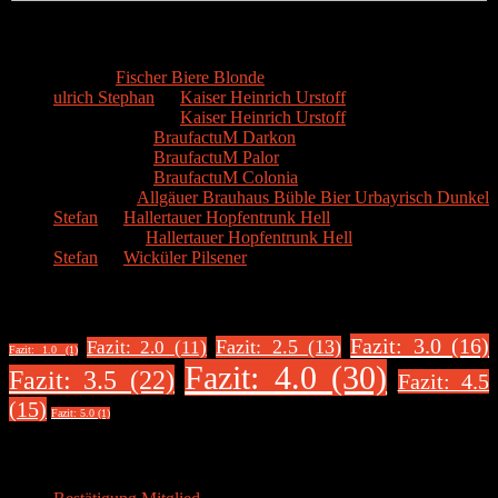
Kommentare
Hans
zu
Fischer Biere Blonde
ulrich Stephan
zu
Kaiser Heinrich Urstoff
ulrich Stephan
zu
Kaiser Heinrich Urstoff
Markus R.
zu
BraufactuM Darkon
Markus R.
zu
BraufactuM Palor
Markus R.
zu
BraufactuM Colonia
Spetzius
zu
Allgäuer Brauhaus Büble Bier Urbayrisch Dunkel
Stefan
zu
Hallertauer Hopfentrunk Hell
Biertester
zu
Hallertauer Hopfentrunk Hell
Stefan
zu
Wicküler Pilsener
Biere nach Bewertung
Fazit: 3.0 (16)
Fazit: 2.5 (13)
Fazit: 2.0 (11)
Fazit: 1.0 (1)
Fazit: 4.0 (30)
Fazit: 3.5 (22)
Fazit: 4.5
(15)
Fazit: 5.0 (1)
Über uns