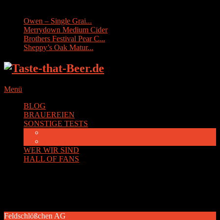
Sonstige Tests:
Owen – Single Grai...
Merrydown Medium Cider
Brothers Festival Pear C...
Sheppy’s Oak Matur...
Menü
BLOG
BRAUEREIEN
SONSTIGE TESTS
Cider
Whisky
WER WIR SIND
HALL OF FANS
Autor:
Gast-Autor
Feldschlößchen AG