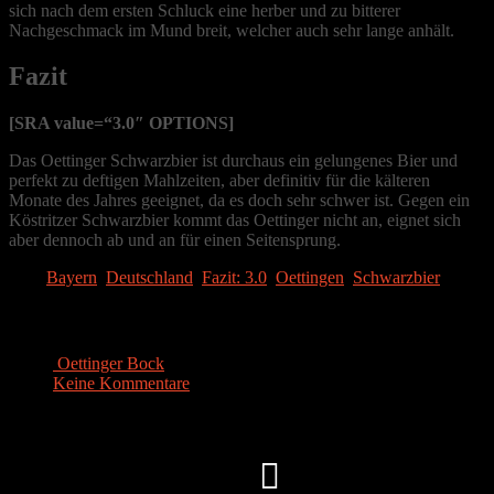
sich nach dem ersten Schluck eine herber und zu bitterer
Nachgeschmack im Mund breit, welcher auch sehr lange anhält.
Fazit
[SRA value=“3.0″ OPTIONS]
Das Oettinger Schwarzbier ist durchaus ein gelungenes Bier und
perfekt zu deftigen Mahlzeiten, aber definitiv für die kälteren
Monate des Jahres geeignet, da es doch sehr schwer ist. Gegen ein
Köstritzer Schwarzbier kommt das Oettinger nicht an, eignet sich
aber dennoch ab und an für einen Seitensprung.
Tags:
Bayern
,
Deutschland
,
Fazit: 3.0
,
Oettingen
,
Schwarzbier
Ähnliche Artikel
Oettinger Bock
Keine Kommentare
|
Juli 21, 2014
Instagram