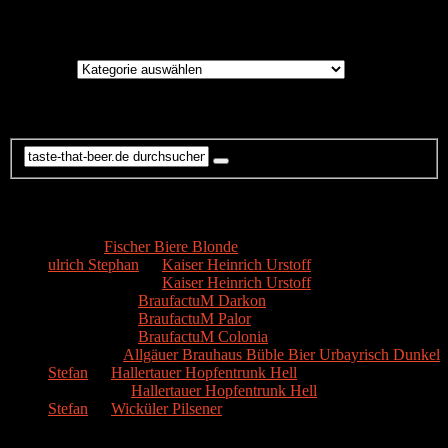
Brauereien
Brauereien
Suche
Kommentare
Hans
zu
Fischer Biere Blonde
ulrich Stephan
zu
Kaiser Heinrich Urstoff
ulrich Stephan
zu
Kaiser Heinrich Urstoff
Markus R.
zu
BraufactuM Darkon
Markus R.
zu
BraufactuM Palor
Markus R.
zu
BraufactuM Colonia
Spetzius
zu
Allgäuer Brauhaus Büble Bier Urbayrisch Dunkel
Stefan
zu
Hallertauer Hopfentrunk Hell
Biertester
zu
Hallertauer Hopfentrunk Hell
Stefan
zu
Wicküler Pilsener
Biere nach Bewertung