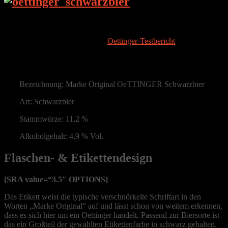
Die Brauerei
Das Oettinger Schwarzbier ist das zweite Bier von der Oettinger
Brauerei GmbH, welches taste-that-beer.de testet. Mehr Infos zur
Brauerei bekommt ihr im ersten
Oettinger-Testbericht
.
Das getestete Bier
Bezeichnung: Marke Original OeTTINGER Schwarzbier
Art: Schwarzbier
Stammwürze: 11,2 %
Alkoholgehalt: 4,9 % Vol.
Flaschen- & Etikettendesign
[SRA value=“3.5″ OPTIONS]
Das Etikett weist die typische verschnörkelte Schriftart in den
Worten „Marke Original“ auf und lässt schon von weitem erkennen,
dass es sich hier um ein Oettinger handelt. Passend zur Biersorte ist
das ein Großteil der gewählten Etikettenfarbe in schwarz gehalten.