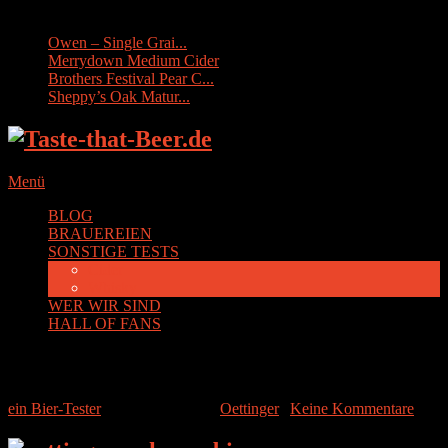
Sonstige Tests:
Owen – Single Grai...
Merrydown Medium Cider
Brothers Festival Pear C...
Sheppy’s Oak Matur...
Menü
BLOG
BRAUEREIEN
SONSTIGE TESTS
Cider
Whisky
WER WIR SIND
HALL OF FANS
Oettinger Schwarzbier
ein Bier-Tester
|
4. August 2014
|
Oettinger
|
Keine Kommentare