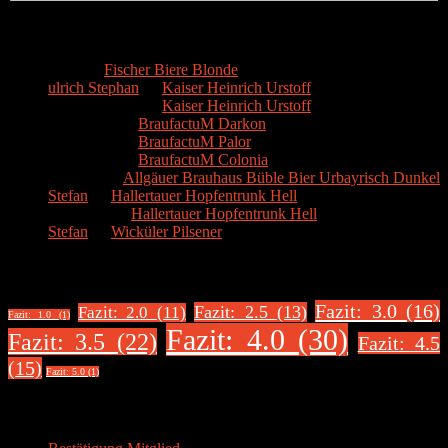
Kommentare
Hans
zu
Fischer Biere Blonde
ulrich Stephan
zu
Kaiser Heinrich Urstoff
ulrich Stephan
zu
Kaiser Heinrich Urstoff
Markus R.
zu
BraufactuM Darkon
Markus R.
zu
BraufactuM Palor
Markus R.
zu
BraufactuM Colonia
Spetzius
zu
Allgäuer Brauhaus Büble Bier Urbayrisch Dunkel
Stefan
zu
Hallertauer Hopfentrunk Hell
Biertester
zu
Hallertauer Hopfentrunk Hell
Stefan
zu
Wicküler Pilsener
Biere nach Bewertung
Fazit: 3.0 (16)
Fazit: 2.5 (13)
Fazit: 2.0 (11)
Fazit: 1.0 (1)
Fazit: 4.0 (30)
Fazit: 3.5 (22)
Fazit: 4.5
(15)
Fazit: 5.0 (1)
Über uns