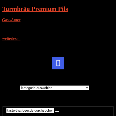
Turmbräu Premium Pils
Gast-Autor
|
6. Februar 2016
Gast-Tester: Daniel F. Die Brauerei Das Turmbräu ist eine Exklusiv-
Marke von Rewe und wird in Dosen sowie im 5 Liter Partyfass
verkauft. Gebraut wird das Bier von der
weiterlesen
Instagram
Brauereien
Brauereien
Suche