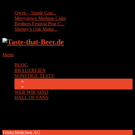
Sonstige Tests:
Owen – Single Grai...
Merrydown Medium Cider
Brothers Festival Pear C...
Sheppy’s Oak Matur...
Menü
BLOG
BRAUEREIEN
SONSTIGE TESTS
Cider
Whisky
WER WIR SIND
HALL OF FANS
Schlagwort:
Dresden
Feldschlößchen AG