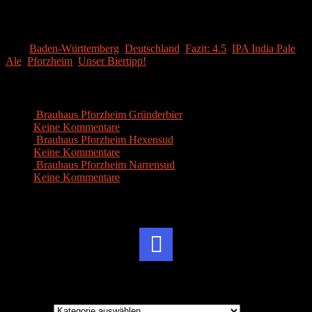
Kaufen so lange erhältlich! Denn für den Sommer top und
unbedingt zu empfehlen. Daher von uns ein Biertipp!
Tags:
Baden-Württemberg
,
Deutschland
,
Fazit: 4.5
,
IPA India Pale
Ale
,
Pforzheim
,
Unser Biertipp!
Ähnliche Artikel
Brauhaus Pforzheim Gründerbier
Keine Kommentare
|
Aug. 8, 2015
Brauhaus Pforzheim Hexensud
Keine Kommentare
|
Jan. 22, 2015
Brauhaus Pforzheim Narrensud
Keine Kommentare
|
Feb. 24, 2016
Instagram
Brauereien
Brauereien