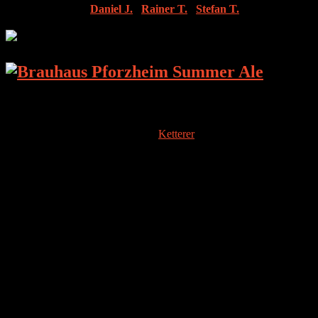
Test-Teilnehmer:
Daniel J.
|
Rainer T.
|
Stefan T.
DIE
BRAUEREI
Ohne das Brauhaus Pforzheim würde der Goldstadt Pforzheim
etwas fehlen. Neben der Brauerei
Ketterer
gehört das Brauhaus
Pforzheim zu den größten Brauereien der Region.
Ausgeschenkt wird das Bier in rund 250 Gaststätten, Vereinsheimen
und Kantinen. Somit kommt das Brauhaus auf einen Marktanteil
von ca. 60 %.
Seit 1889 existiert das Brauhaus Pforzheim an der Stankt-Georgen-
Steige auf dem Gelände des ehemaligen Sankt-Georgen-Klosters,
welches auch über eine gleichnamige Quelle verfügt und noch heute
das Brauwasser daraus verwendet wird.
Im Jahre 2009 kaufte das Brauhaus Pforzheim die insolvente
Brauerei Palmbräu, welche heute unter dem Namen „Brauhaus
Eppingen zur Palme“ weitergeführt wird.