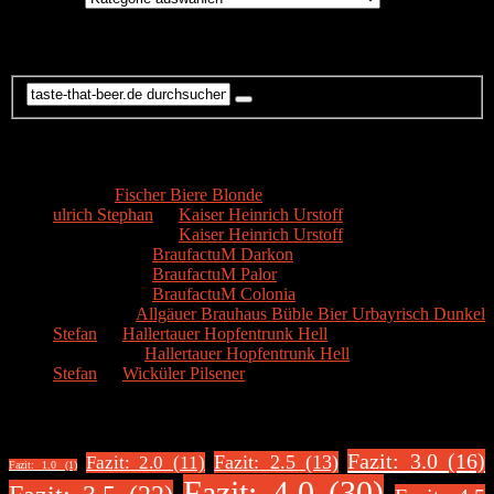
Suche
Kommentare
Hans
zu
Fischer Biere Blonde
ulrich Stephan
zu
Kaiser Heinrich Urstoff
ulrich Stephan
zu
Kaiser Heinrich Urstoff
Markus R.
zu
BraufactuM Darkon
Markus R.
zu
BraufactuM Palor
Markus R.
zu
BraufactuM Colonia
Spetzius
zu
Allgäuer Brauhaus Büble Bier Urbayrisch Dunkel
Stefan
zu
Hallertauer Hopfentrunk Hell
Biertester
zu
Hallertauer Hopfentrunk Hell
Stefan
zu
Wicküler Pilsener
Biere nach Bewertung
Fazit: 3.0 (16)
Fazit: 2.5 (13)
Fazit: 2.0 (11)
Fazit: 1.0 (1)
Fazit: 4.0 (30)