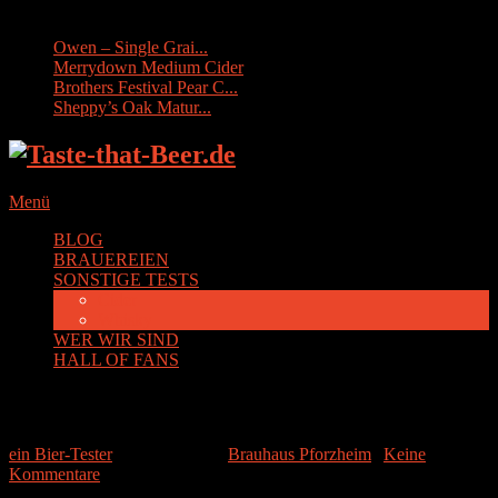
Sonstige Tests:
Owen – Single Grai...
Merrydown Medium Cider
Brothers Festival Pear C...
Sheppy’s Oak Matur...
Menü
BLOG
BRAUEREIEN
SONSTIGE TESTS
Cider
Whisky
WER WIR SIND
HALL OF FANS
Brauhaus Pforzheim Summer Ale
ein Bier-Tester
|
24. Juli 2015
|
Brauhaus Pforzheim
|
Keine
Kommentare