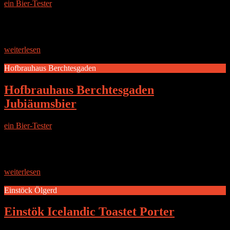
ein Bier-Tester
|
24. Februar 2017
DIE BRAUEREI Drei Brau-Studenten haben sich im Jahre 2015
selbstständig gemacht mit diesem Bier. Die Idee dafür entstand im
Rahmen eines Innovationswettbewerbs, für den man einen
außergewöhnlichen Biermix entwerfen
weiterlesen
Hofbrauhaus Berchtesgaden
Hofbrauhaus Berchtesgaden
Jubiäumsbier
ein Bier-Tester
|
24. Februar 2017
Test-Teilnehmer: Daniel J. | Daniel W. | Stefan T. Die Brauerei Seit
mehr als 370 Jahren steht das Hofbrauhaus Berchtesgaden für
bodenständige Braukunst und Heimatverbundenheit. Im Jahr 1645
durch
weiterlesen
Einstöck Ölgerd
Einstök Icelandic Toastet Porter