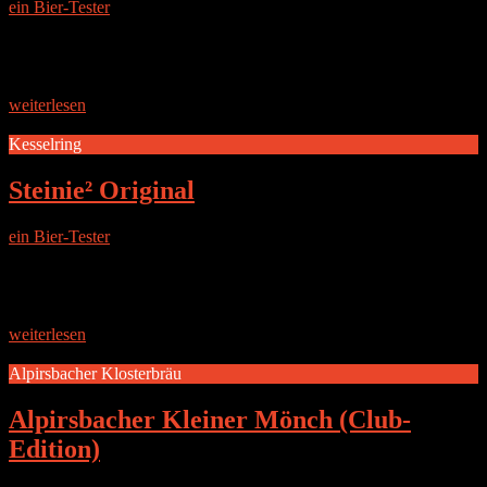
ein Bier-Tester
|
17. November 2016
DIE BRAUEREI Die Einstök-Brauerei befindet sich in Island ca.
100 km südlich des Polarkreises im Fischereihafen von Akureyri.
Das Brauwasser zählt zu den reinsten Wasser der Erde.
Regenwasser
weiterlesen
Kesselring
Steinie² Original
ein Bier-Tester
|
15. November 2016
DIE BRAUEREI Die Privatbrauerei Kesselring in Marktsteft ist laut
deren Webseite ein Traditionsunternehmen, das sich seit dem
Gründungsjahr 1688 in Familienhand befindet. Für ihre
Bierspezialität werden nur heimische
weiterlesen
Alpirsbacher Klosterbräu
Alpirsbacher Kleiner Mönch (Club-
Edition)