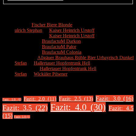
Kommentare
Hans
zu
Fischer Biere Blonde
ulrich Stephan
zu
Kaiser Heinrich Urstoff
ulrich Stephan
zu
Kaiser Heinrich Urstoff
Markus R.
zu
BraufactuM Darkon
Markus R.
zu
BraufactuM Palor
Markus R.
zu
BraufactuM Colonia
Spetzius
zu
Allgäuer Brauhaus Büble Bier Urbayrisch Dunkel
Stefan
zu
Hallertauer Hopfentrunk Hell
Biertester
zu
Hallertauer Hopfentrunk Hell
Stefan
zu
Wicküler Pilsener
Biere nach Bewertung
Fazit: 3.0 (16)
Fazit: 2.5 (13)
Fazit: 2.0 (11)
Fazit: 1.0 (1)
Fazit: 4.0 (30)
Fazit: 3.5 (22)
Fazit: 4.5
(15)
Fazit: 5.0 (1)
Über uns