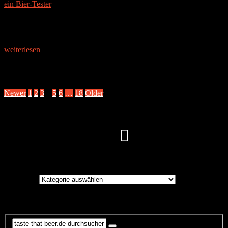
ein Bier-Tester
|
11. September 2016
DIE BRAUEREI Die Brauerei liegt in dem zwischen grünen
Höhen und den Wäldern des Schwarzwaldes gelegenen Alpirsbach.
1877 entschied sich Johann Gottfried Glauner, in Alpirsbach „das
beste Bier
weiterlesen
Seitennummerierung der Beiträge
Newer
1
2
3
4
5
6
…
18
Older
Instagram
Brauereien
Brauereien
Suche