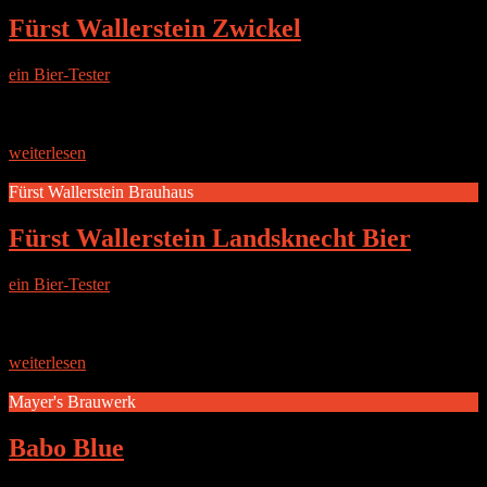
Fürst Wallerstein Zwickel
ein Bier-Tester
|
28. Februar 2017
Die Brauerei Im Jahre 1598 in Bayern, nimmt das Fürstenhaus zu
Wallerstein zum ersten Mal sein Braurecht wahr. Mit viel Liebe und
Leidenschaft werden auf dem mittelalterlichen Burgareal
weiterlesen
Fürst Wallerstein Brauhaus
Fürst Wallerstein Landsknecht Bier
ein Bier-Tester
|
27. Februar 2017
Die Brauerei Im Jahre 1598 in Bayern, nimmt das Fürstenhaus zu
Wallerstein zum ersten Mal sein Braurecht wahr. Mit viel Liebe und
Leidenschaft werden auf dem mittelalterlichen Burgareal
weiterlesen
Mayer's Brauwerk
Babo Blue