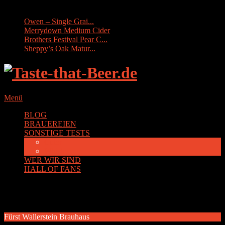
Sonstige Tests:
Owen – Single Grai...
Merrydown Medium Cider
Brothers Festival Pear C...
Sheppy’s Oak Matur...
Menü
BLOG
BRAUEREIEN
SONSTIGE TESTS
Cider
Whisky
WER WIR SIND
HALL OF FANS
Die neuesten Biertests
Fürst Wallerstein Brauhaus